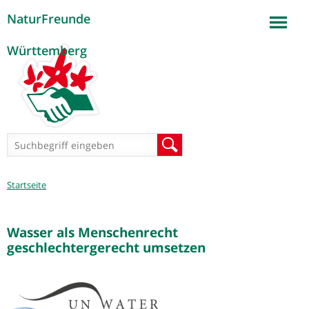
NaturFreunde
Jump to navigation
Württemberg
Suchformular
Suche
Sie
Startseite
sind
hier
Wasser als Menschenrecht
geschlechtergerecht umsetzen