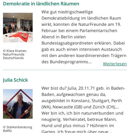
Demokratie in ländlichen Räumen
Wie gut niedrigschwellige
Demokratiebildung im ländlichen Raum
wirkt, konnten die NaturFreunde am 19.
Februar bei einem Parlamentarischen
Abend in Berlin vielen
Bundestagsabgeordneten erklären. Dabei
gab es auch einen intensiven Austausch
© Klara Kramer,
NaturFreunde
mit den anderen koordinierenden Trägern
Deutschlands
des Bundesprogramms...
Weiterlesen
Julia Schick
Wer bist du? Julia, 20.11.71 geb. in Baden-
Baden, aufgewachsen genau da,
ausgebildet in Konstanz, Stuttgart, Perth
(WA), Newcastle (GB) und Zürich (CH),…
Wer bin ich, ich bin naturverbunden und
neugierig. Verheiratet, betreue Mann,
Hund und plus minus 7 Hühnern im
© Stärkenberatung
BaWü
Garten. Ich freue mich über neue...