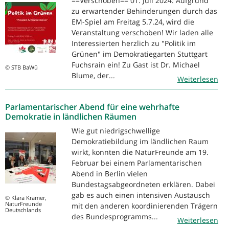
==Verschoben== 01. Juli 2024: Aufgrund
zu erwartender Behinderungen durch das
EM-Spiel am Freitag 5.7.24, wird die
Veranstaltung verschoben! Wir laden alle
Interessierten herzlich zu "Politik im
Grünen" im Demokratiegarten Stuttgart
Fuchsrain ein! Zu Gast ist Dr. Michael
© STB BaWü
Blume, der...
Weiterlesen
Parlamentarischer Abend für eine wehrhafte
Demokratie in ländlichen Räumen
Wie gut niedrigschwellige
Demokratiebildung im ländlichen Raum
wirkt, konnten die NaturFreunde am 19.
Februar bei einem Parlamentarischen
Abend in Berlin vielen
Bundestagsabgeordneten erklären. Dabei
gab es auch einen intensiven Austausch
© Klara Kramer,
NaturFreunde
mit den anderen koordinierenden Trägern
Deutschlands
des Bundesprogramms...
Weiterlesen