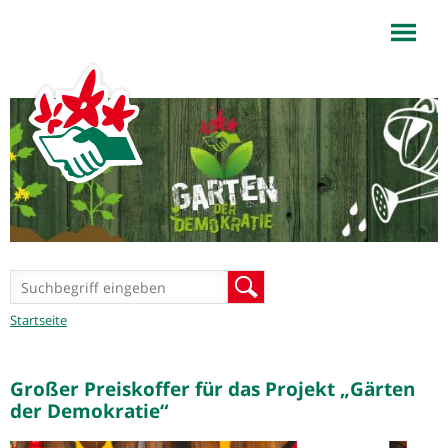
NaturFreunde
Württemberg
Jump to navigation
Suchformular
Suche
Sie
Startseite
sind
hier
Großer Preiskoffer für das Projekt „Gärten
der Demokratie“