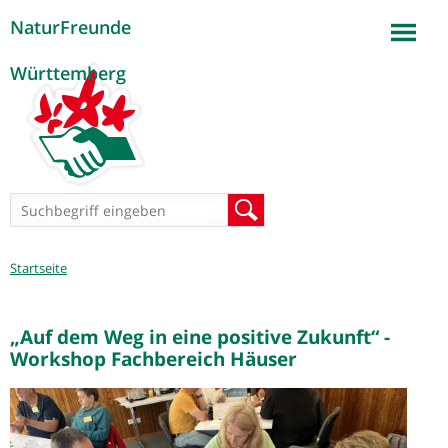
NaturFreunde
Jump to navigation
Württemberg
Suchformular
Suche
Sie
Startseite
sind
hier
„Auf dem Weg in eine positive Zukunft“ -
Workshop Fachbereich Häuser