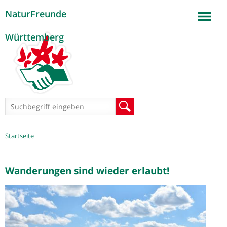
NaturFreunde
Jump to navigation
Württemberg
Suchformular
Suche
Sie
Startseite
sind
hier
Wanderungen sind wieder erlaubt!