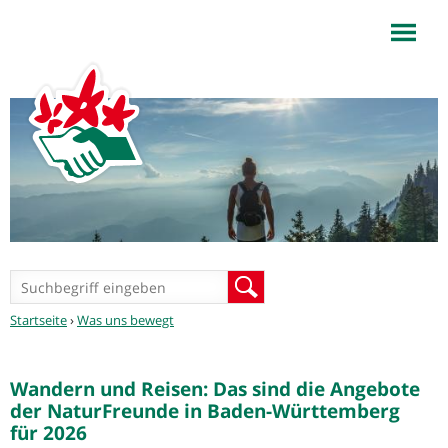
NaturFreunde
Württemberg
Jump to navigation
Suchformular
Suche
Sie
Startseite
›
Was uns bewegt
sind
hier
Wandern und Reisen: Das sind die Angebote
der NaturFreunde in Baden-Württemberg
für 2026