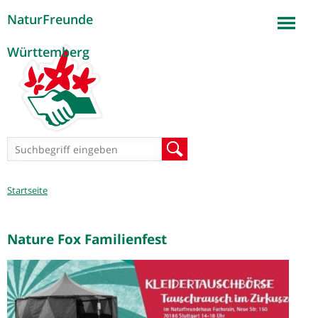
NaturFreunde
Jump to navigation
Württemberg
Suchformular
Suche
Sie
Startseite
sind
hier
Nature Fox Familienfest