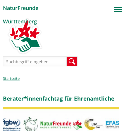
NaturFreunde
Jump to navigation
Württemberg
Suchformular
Suche
Sie
Startseite
sind
hier
Berater*innenfachtag für Ehrenamtliche