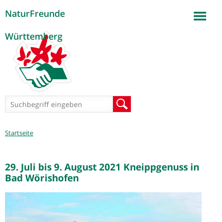
NaturFreunde
Jump to navigation
Württemberg
Suchformular
Suche
Sie
Startseite
sind
hier
29. Juli bis 9. August 2021 Kneippgenuss in
Bad Wörishofen